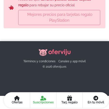
regalo
para rebajar su precio oficial
Mejores precios para tarjetas regalo
PlayStation
Términos y condiciones
Canales y app móvil
© 2026 oferviju.es
Ofertas
Suscripciones
Tarj. regalo
En tu móvil