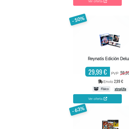
Ver oferta
- 50%
Reynatis Edición Del
29,99 €
59,9
PVP
2,99 €
Envío
Físico
Ver oferta
- 63%