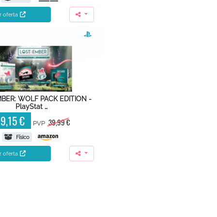
r oferta
BER: WOLF PACK EDITION -
PlayStat …
9,15 €
39,99 €
PVP
Físico
r oferta