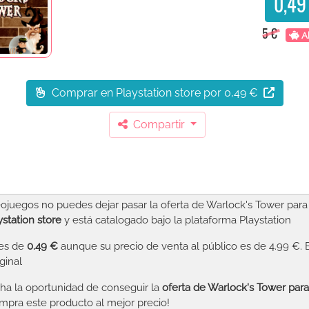
0,49
5 €
A
Comprar en Playstation store
por 0,49 €
Compartir
ojuegos no puedes dejar pasar la oferta de Warlock's Tower para
ystation store
y está catalogado bajo la plataforma Playstation
 es de
0.49 €
aunque su precio de venta al público es de 4.99 €.
ginal
a la oportunidad de conseguir la
oferta de Warlock's Tower para
mpra este producto al mejor precio!