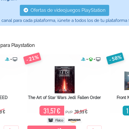
Ofertas de videojuegos PlayStation
nal para cada plataforma, ¡únete a todos los de tu plataforma f
s para
Playstation
- 21%
- 58%
+
+
+
PEED
The Art of Star Wars Jedi: Fallen Order
Front 
31,57 €
1
9 €
39,99 €
PVP
Físico