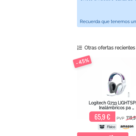
Recuerda que tenemos un ca
Otras ofertas reciente
- 45%
Logitech G733 LIGHTS
Inalámbricos pa …
65,9 €
119,9
PVP
Físico