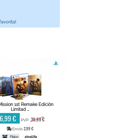
avorita!
Mission 1st Remake Edición
Limitad …
6,99 €
39,99 €
PVP
2,99 €
Envío
Físico