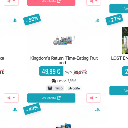
Ver oferta
Ve
- 50%
- 27%
uxe
Kingdom's Return: Time-Eating Fruit
LOST EM
and …
49,99 €
2
9 €
99,99 €
PVP
2,99 €
Envío
Físico
Ve
Ver oferta
- 43%