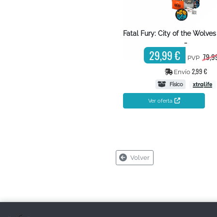
Fatal Fury: City of the Wolves
…
29,99 €
79,9
PVP
2,99 €
Envío
Físico
Ver oferta
Volver