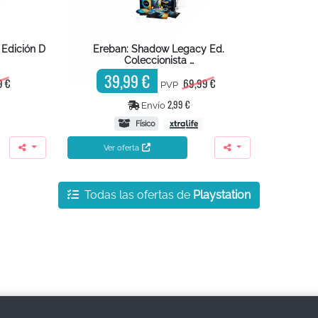
 Edición D
Ereban: Shadow Legacy Ed.
Coleccionista …
39,99 €
9 €
69,99 €
PVP
2,99 €
Envío
Físico
Ver oferta
Todas las ofertas de
Playstation