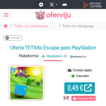
Todos los videojuegos
Ficha de videojuego
Volver
Oferta TETRA’s Escape para PlayStation
Plataforma:
en
PlayStation
Formato digital
Disponible
0,49 €
5 €
4,5 €
Ahorras