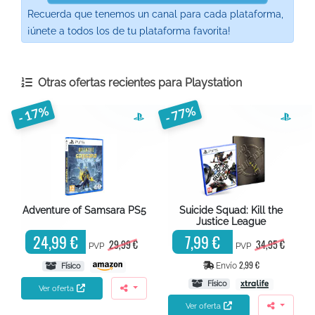
Recuerda que tenemos un canal para cada plataforma,
¡únete a todos los de tu plataforma favorita!
Otras ofertas recientes para
Playstation
- 17%
- 77%
Adventure of Samsara PS5
Suicide Squad: Kill the
Justice League
24,99 €
7,99 €
29,99 €
34,95 €
PVP
PVP
2,99 €
Envío
Físico
Físico
Ver oferta
Ver oferta