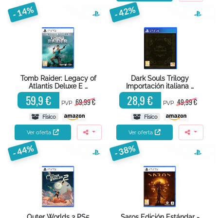
- 14%
- 42%
Tomb Raider: Legacy of
Dark Souls Trilogy
Atlantis Deluxe E …
Importación italiana …
59,9 €
28,9 €
69,99 €
49,99 €
PVP
PVP
Físico
Físico
Ver oferta
Ver oferta
- 44%
- 38%
Outer Worlds 2 PS5
Saros Edición Estándar -