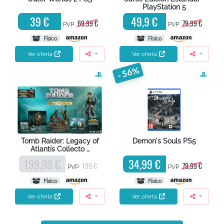
PlayStation 5
39 €
49,9 €
69,99 €
79,99 €
PVP
PVP
Físico
Físico
Ver oferta
Ver oferta
- 56%
Tomb Raider: Legacy of
Demon's Souls PS5
Atlantis Collecto …
199,99 €
34,99 €
199 €
79,99 €
PVP
PVP
Físico
Físico
Ver oferta
Ver oferta