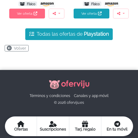
Físico
Físico
Ver oferta
Ver oferta
Todas las ofertas de
Playstation
Volver
Términos y condiciones
Canales y app móvil
© 2026 oferviju.es
Ofertas
Suscripciones
Tarj. regalo
En tu móvil