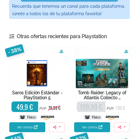
Recuerda que tenemos un canal para cada plataforma,
¡únete a todos los de tu plataforma favorita!
Otras ofertas recientes para
Playstation
- 38%
Saros Edición Estándar -
Tomb Raider: Legacy of
PlayStation 5
Atlantis Collecto …
49,9 €
199,99 €
79,99 €
199 €
PVP
PVP
Físico
Físico
Ver oferta
Ver oferta
- 56%
- 22%