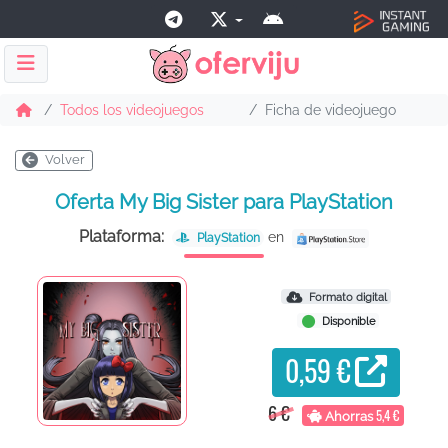
Todos los videojuegos
Ficha de videojuego
Volver
Oferta My Big Sister para PlayStation
Plataforma:
en
PlayStation
Formato digital
Disponible
0,59 €
6 €
5,4 €
Ahorras