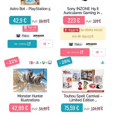
Astro Bot - PlayStation 5
Sony INZONE H9 II:
Auriculares Gaming in …
42,9 €
223 €
69,99 €
329 €
PVP
PVP
Top 16
Su oferta inicial
63,97 €
más vendido
era de 159,03 €
Físico
Ver oferta
Físico
Ver oferta
- 22%
- 28%
+
+
+
Monster Hunter
Touhou Spell Carnival –
Illustrations
Limited Edition …
42,99 €
75,59 €
54,99 €
104,99 €
PVP
PVP