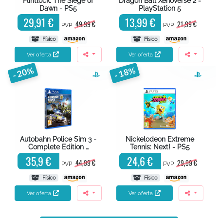
Flintlock: The Siege of
Dragon Ball Xenoverse 2 -
Dawn - PS5
PlayStation 5
29,91 €
13,99 €
49,99 €
21,99 €
PVP
PVP
Físico
Físico
Ver oferta
Ver oferta
- 20%
- 18%
Autobahn Police Sim 3 -
Nickelodeon Extreme
Complete Edition …
Tennis: Next! - PS5
35,9 €
24,6 €
44,99 €
29,99 €
PVP
PVP
Físico
Físico
Ver oferta
Ver oferta