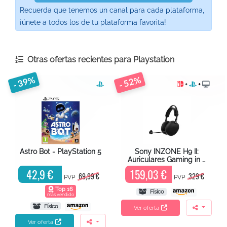
Recuerda que tenemos un canal para cada plataforma,
¡únete a todos los de tu plataforma favorita!
Otras ofertas recientes para
Playstation
- 39%
- 52%
+
+
Astro Bot - PlayStation 5
Sony INZONE H9 II:
Auriculares Gaming in …
42,9 €
159,03 €
69,99 €
329 €
PVP
PVP
Top 16
Físico
más vendido
Físico
Ver oferta
Ver oferta