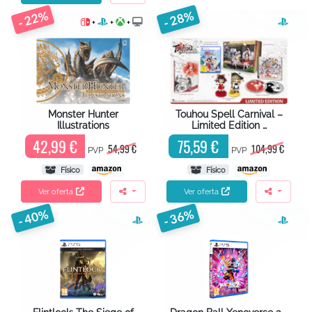
- 22%
- 28%
+
+
+
Monster Hunter
Touhou Spell Carnival –
Illustrations
Limited Edition …
42,99 €
75,59 €
54,99 €
104,99 €
PVP
PVP
Físico
Físico
Ver oferta
Ver oferta
- 40%
- 36%