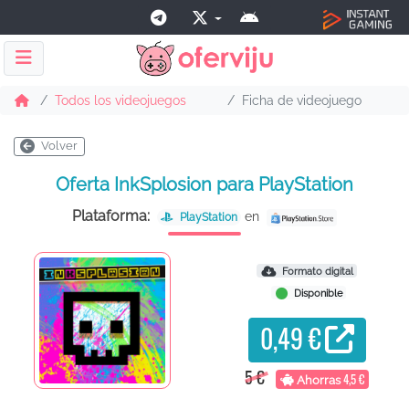
Todos los videojuegos
Ficha de videojuego
Volver
Oferta InkSplosion para PlayStation
Plataforma:
en
PlayStation
Formato digital
Disponible
0,49 €
5 €
4,5 €
Ahorras