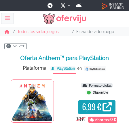
Todos los videojuegos
Ficha de videojuego
Volver
Oferta Anthem™ para PlayStation
Plataforma:
en
PlayStation
Formato digital
Disponible
6,99 €
70 €
63 €
Ahorras