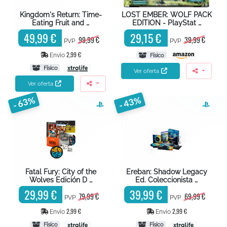
Kingdom's Return: Time-
LOST EMBER: WOLF PACK
Eating Fruit and …
EDITION - PlayStat …
49,99 €
29,15 €
99,99 €
39,99 €
PVP
PVP
2,99 €
Envío
Físico
Físico
Ver oferta
Ver oferta
- 63%
- 43%
Fatal Fury: City of the
Ereban: Shadow Legacy
Wolves Edición D …
Ed. Coleccionista …
29,99 €
39,99 €
79,99 €
69,99 €
PVP
PVP
2,99 €
2,99 €
Envío
Envío
Físico
Físico