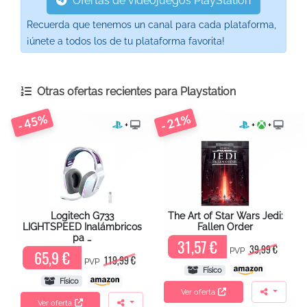
Ofertas de videojuegos PlayStation
Recuerda que tenemos un canal para cada plataforma,
¡únete a todos los de tu plataforma favorita!
Otras ofertas recientes para
Playstation
- 45%
- 21%
+
+
+
Logitech G733
The Art of Star Wars Jedi:
LIGHTSPEED Inalámbricos
Fallen Order
pa …
31,57 €
39,99 €
PVP
65,9 €
119,99 €
PVP
Físico
Físico
Ver oferta
Ver oferta