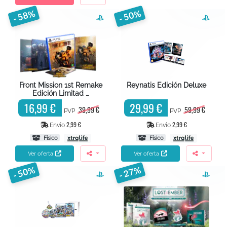
- 58%
- 50%
Front Mission 1st Remake
Reynatis Edición Deluxe
Edición Limitad …
16,99 €
29,99 €
39,99 €
59,99 €
PVP
PVP
2,99 €
2,99 €
Envío
Envío
Físico
Físico
Ver oferta
Ver oferta
- 50%
- 27%