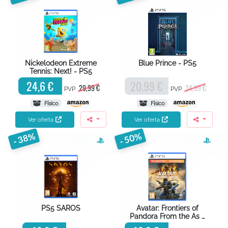
Nickelodeon Extreme
Blue Prince - PS5
Tennis: Next! - PS5
24,6 €
20,99 €
29,99 €
34,99 €
PVP
PVP
Físico
Físico
Ver oferta
Ver oferta
- 38%
- 50%
PS5 SAROS
Avatar: Frontiers of
Pandora From the As …