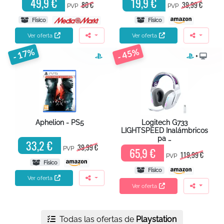
49,9 €
19,9 €
80 €
39,99 €
PVP
PVP
Físico
Físico
Ver oferta
Ver oferta
- 17%
- 45%
+
Aphelion - PS5
Logitech G733
LIGHTSPEED Inalámbricos
pa …
33,2 €
39,99 €
PVP
65,9 €
119,99 €
PVP
Físico
Físico
Ver oferta
Ver oferta
Todas las ofertas de
Playstation