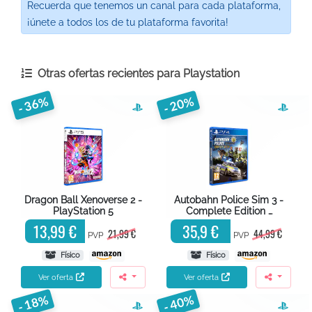
Recuerda que tenemos un canal para cada plataforma,
¡únete a todos los de tu plataforma favorita!
Otras ofertas recientes para
Playstation
- 36%
- 20%
Dragon Ball Xenoverse 2 -
Autobahn Police Sim 3 -
PlayStation 5
Complete Edition …
13,99 €
35,9 €
21,99 €
44,99 €
PVP
PVP
Físico
Físico
Ver oferta
Ver oferta
- 18%
- 40%