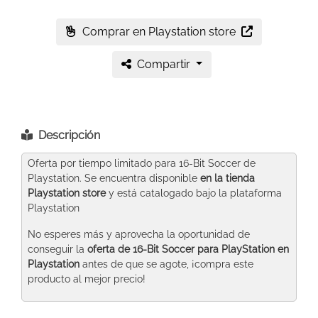
Comprar en Playstation store
Compartir
Descripción
Oferta por tiempo limitado para 16-Bit Soccer de
Playstation. Se encuentra disponible
en la tienda
Playstation store
y está catalogado bajo la plataforma
Playstation
No esperes más y aprovecha la oportunidad de
conseguir la
oferta de 16-Bit Soccer para PlayStation
en
Playstation
antes de que se agote, ¡compra este
producto al mejor precio!