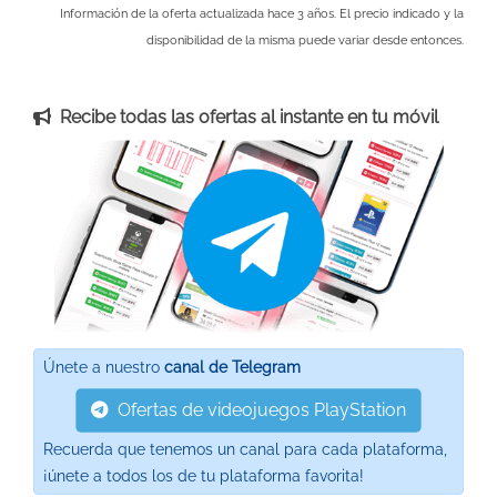
Información de la oferta actualizada hace 3 años. El precio indicado y la
disponibilidad de la misma puede variar desde entonces.
Recibe todas las ofertas al instante en tu móvil
Únete a nuestro
canal de Telegram
Ofertas de videojuegos PlayStation
Recuerda que tenemos un canal para cada plataforma,
¡únete a todos los de tu plataforma favorita!