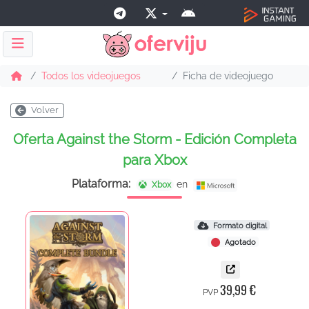
Todos los videojuegos
Ficha de videojuego
Volver
Oferta Against the Storm - Edición Completa
para Xbox
Plataforma:
en
Xbox
Formato digital
Agotado
39,99 €
PVP