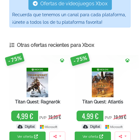
Ofertas de videojuegos Xbox
Recuerda que tenemos un canal para cada plataforma,
¡únete a todos los de tu plataforma favorita!
Otras ofertas recientes para
Xbox
- 75%
- 75%
Titan Quest: Ragnarök
Titan Quest: Atlantis
4,99 €
4,99 €
19,99 €
19,99 €
PVP
PVP
Digital
Digital
Ver oferta
Ver oferta