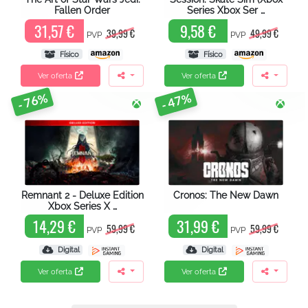
Fallen Order
Series Xbox Ser …
31,57 €
9,58 €
39,99 €
49,99 €
PVP
PVP
Físico
Físico
Ver oferta
Ver oferta
- 76%
- 47%
Remnant 2 - Deluxe Edition
Cronos: The New Dawn
Xbox Series X …
14,29 €
31,99 €
59,99 €
59,99 €
PVP
PVP
Digital
Digital
Ver oferta
Ver oferta