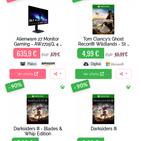
Alienware 27 Monitor
Tom Clancy’s Ghost
Gaming - AW2725Q, 4 …
Recon® Wildlands - St …
635,9 €
4,99 €
879 €
49,99 €
PVP
PVP
Físico
Digital
Ver oferta
Ver oferta
- 90%
- 90%
Darksiders III - Blades &
Darksiders III
Whip Edition