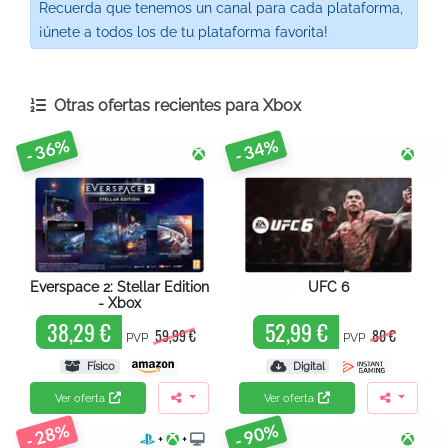
Recuerda que tenemos un canal para cada plataforma,
¡únete a todos los de tu plataforma favorita!
Otras ofertas recientes para
Xbox
- 36%
- 34%
Everspace 2: Stellar Edition
UFC 6
- Xbox
38,29 €
52,99 €
59,99 €
80 €
PVP
PVP
Físico
Digital
Ver oferta
Ver oferta
- 28%
- 90%
+
+