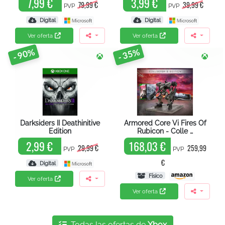
7,99 €
3,99 €
79,99 €
39,99 €
PVP
PVP
Digital
Digital
Ver oferta
Ver oferta
- 90%
- 35%
Darksiders II Deathinitive
Armored Core Vi Fires Of
Edition
Rubicon - Colle …
2,99 €
168,03 €
29,99 €
259,99
PVP
PVP
€
Digital
Físico
Ver oferta
Ver oferta
Todas las ofertas de
Xbox