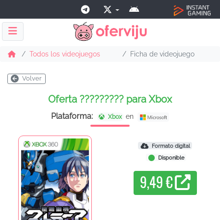
Todos los videojuegos
Ficha de videojuego
Volver
Oferta ????????? para Xbox
Plataforma:
en
Xbox
Formato digital
Disponible
9,49 €