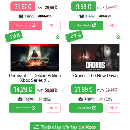
31,57 €
9,58 €
39,99 €
49,99 €
PVP
PVP
Físico
Físico
Ver oferta
Ver oferta
- 76%
- 47%
Remnant 2 - Deluxe Edition
Cronos: The New Dawn
Xbox Series X …
14,29 €
31,99 €
59,99 €
59,99 €
PVP
PVP
Digital
Digital
Ver oferta
Ver oferta
Todas las ofertas de
Xbox