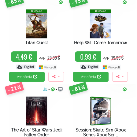
- 85%
- 95%
Titan Quest
Help Will Come Tomorrow
4,49 €
0,99 €
29,99 €
19,99 €
PVP
PVP
Digital
Digital
Ver oferta
Ver oferta
- 21%
- 81%
+
+
The Art of Star Wars Jedi:
Session: Skate Sim (Xbox
Fallen Order
Series Xbox Ser …