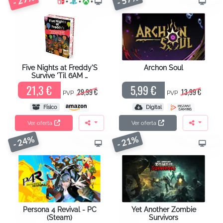
+
+
+
Five Nights at Freddy'S
Archon Soul
Survive 'Til 6AM …
21,3 €
5,99 €
29,99 €
13,99 €
PVP
PVP
Físico
Digital
Ver oferta
Ver oferta
- 24%
- 21%
Persona 4 Revival - PC
Yet Another Zombie
(Steam)
Survivors