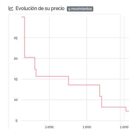
Evolución de su precio
9 movimientos
25
20
15
10
5
1 ene
1 ene
1 ene