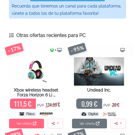
Recuerda que tenemos un canal para cada plataforma,
¡únete a todos los de tu plataforma favorita!
Otras ofertas recientes para
PC
- 17%
- 95%
+
Xbox wireless headset
Undead Inc.
Forza Horizon 6 Li …
111,5 €
0,99 €
134,99 €
20 €
PVP
PVP
Físico
Digital
Ver oferta
Ver oferta
- 29%
- 57%