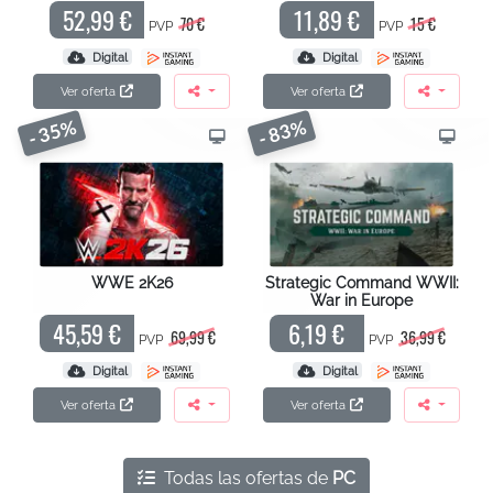
52,99 €
11,89 €
70 €
15 €
PVP
PVP
Digital
Digital
Ver oferta
Ver oferta
- 35%
- 83%
WWE 2K26
Strategic Command WWII:
War in Europe
45,59 €
6,19 €
69,99 €
36,99 €
PVP
PVP
Digital
Digital
Ver oferta
Ver oferta
Todas las ofertas de
PC