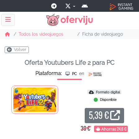
Todos los videojuegos
Ficha de videojuego
Volver
Oferta Youtubers Life 2 para PC
Plataforma:
en
PC
Formato digital
Disponible
5,39 €
30 €
24,6 €
Ahorras