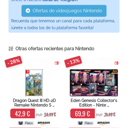
Ofertas de videojuegos Nintendo
Recuerda que tenemos un canal para cada plataforma,
¡únete a todos los de tu plataforma favorita!
Otras ofertas recientes para
Nintendo
- 28%
- 13%
Dragon Quest III HD-2D
Eden Genesis Collector's
Remake Nintendo S …
Edition - Ninte …
42,9 €
69,9 €
59,99 €
79,99 €
PVP
PVP
Físico
Físico