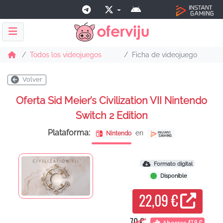
Todos los videojuegos
Ficha de videojuego
Volver
Oferta Sid Meier’s Civilization VII Nintendo
Switch 2 Edition
Plataforma:
en
Nintendo
Formato digital
Disponible
22,09 €
70 €
47,9 €