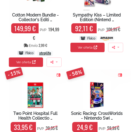
Cotton Modern Bundle -
Sympathy Kiss – Limited
Collector's Editi …
Edition (Nintend …
149,99 €
92,11 €
194,99
109,99 €
PVP
PVP
€
Físico
2,99 €
Envío
Ver oferta
Físico
Ver oferta
- 15%
- 58%
Two Point Hospital Full
Sonic Racing: CrossWorlds
Health Collectio …
- Nintendo Swi …
33,95 €
24,9 €
39,95 €
59,99 €
PVP
PVP