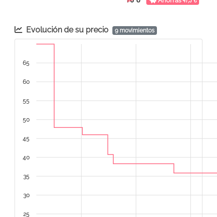
Ahorras
Evolución de su precio
9 movimientos
65
60
55
50
45
40
35
30
25