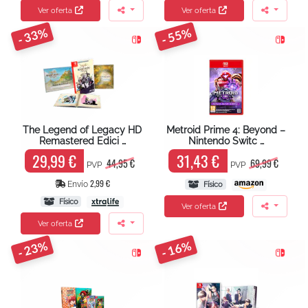
Ver oferta
Ver oferta
- 33%
- 55%
The Legend of Legacy HD
Metroid Prime 4: Beyond –
Remastered Edici …
Nintendo Switc …
29,99 €
31,43 €
44,95 €
69,99 €
PVP
PVP
2,99 €
Envío
Físico
Físico
Ver oferta
Ver oferta
- 23%
- 16%