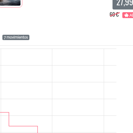
27,99
60 €
Ah
o
7 movimientos