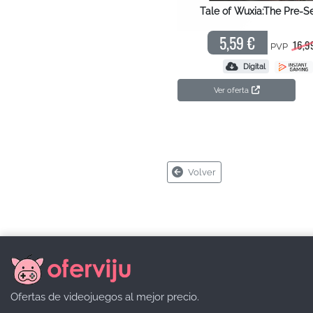
Tale of Wuxia:The Pre-S
5,59 €
16,9
PVP
Digital
Ver oferta
Volver
Ofertas de videojuegos al mejor precio.