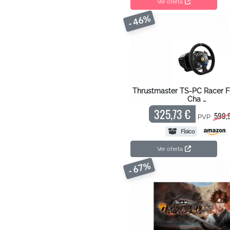
Ver oferta
- 46%
Thrustmaster TS-PC Racer Fe
Cha …
325,73 €
599,
PVP
Físico
Ver oferta
- 67%