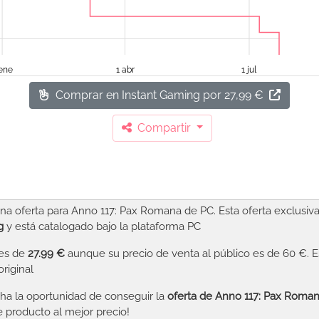
 ene
1 abr
1 jul
Comprar en Instant Gaming
por 27,99 €
Compartir
a oferta para Anno 117: Pax Romana de PC. Esta oferta exclusiv
g
y está catalogado bajo la plataforma PC
 es de
27.99 €
aunque su precio de venta al público es de 60 €. 
original
a la oportunidad de conseguir la
oferta de Anno 117: Pax Roma
 producto al mejor precio!