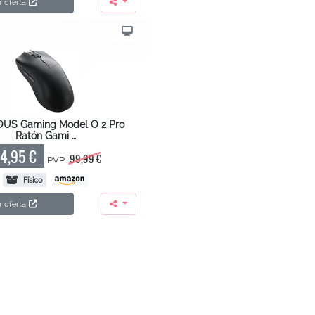
r oferta
US Gaming Model O 2 Pro
Ratón Gami …
4,95 €
99,99 €
PVP
Físico
r oferta