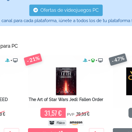
Ofertas de videojuegos PC
nal para cada plataforma, ¡únete a todos los de tu plataforma f
s para
PC
- 21%
- 47%
+
+
+
PEED
The Art of Star Wars Jedi: Fallen Order
31,57 €
9 €
39,99 €
PVP
Físico