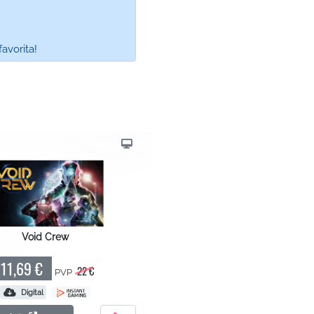
avorita!
Void Crew
11,69 €
22 €
PVP
Digital