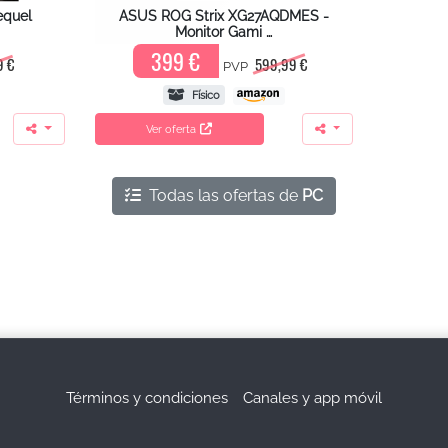
equel
ASUS ROG Strix XG27AQDMES -
Monitor Gami …
399 €
9 €
599,99 €
PVP
Físico
Ver oferta
Todas las ofertas de
PC
Términos y condiciones
Canales y app móvil