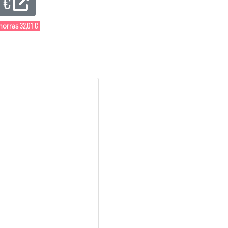
 €
32,01 €
orras