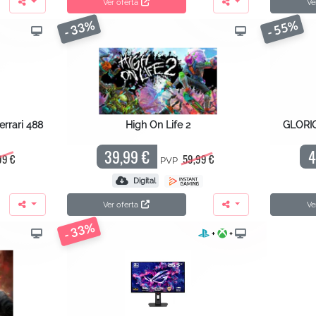
Ver oferta
Ve
- 33%
- 55%
rrari 488
High On Life 2
GLORIO
39,99 €
4
99 €
59,99 €
PVP
Digital
Ver oferta
Ve
- 33%
+
+