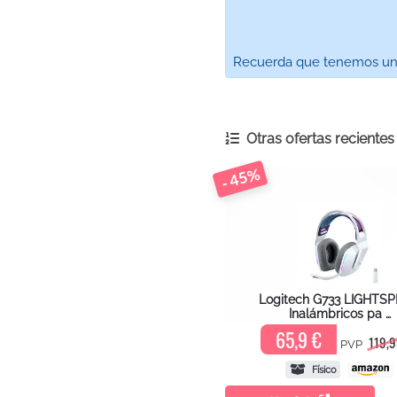
Recuerda que tenemos un ca
Otras ofertas reciente
- 45%
Logitech G733 LIGHTS
Inalámbricos pa …
65,9 €
119,9
PVP
Físico