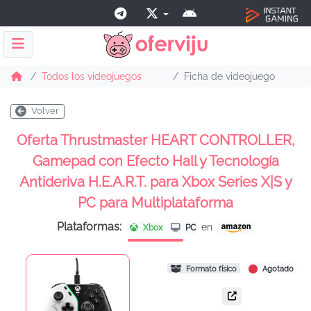
Todos los videojuegos
Ficha de videojuego
Volver
Oferta Thrustmaster HEART CONTROLLER,
Gamepad con Efecto Hall y Tecnología
Antideriva H.E.A.R.T. para Xbox Series X|S y
PC para Multiplataforma
Plataformas:
en
Xbox
PC
Formato físico
Agotado