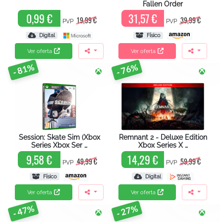
Fallen Order
0,99 €
31,57 €
19,99 €
39,99 €
PVP
PVP
Digital
Físico
Ver oferta
Ver oferta
- 81%
- 76%
Session: Skate Sim (Xbox
Remnant 2 - Deluxe Edition
Series Xbox Ser …
Xbox Series X …
9,58 €
14,29 €
49,99 €
59,99 €
PVP
PVP
Físico
Digital
Ver oferta
Ver oferta
- 47%
- 27%