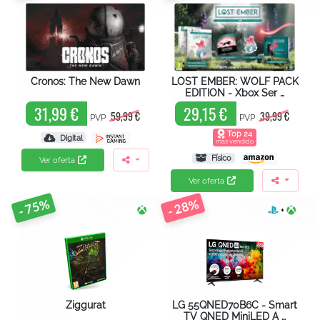
Cronos: The New Dawn
LOST EMBER: WOLF PACK
EDITION - Xbox Ser …
31,99 €
29,15 €
59,99 €
39,99 €
PVP
PVP
Top 24
Digital
más vendido
Físico
Ver oferta
Ver oferta
- 75%
- 28%
+
Ziggurat
LG 55QNED70B6C - Smart
TV QNED MiniLED A …