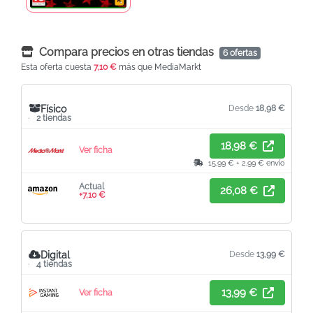
Compara precios en otras tiendas
6 ofertas
Esta oferta cuesta
7,10 €
más que MediaMarkt
Físico
Desde
18,98 €
2 tiendas
18,98 €
Ver ficha
15,99 € + 2,99 € envío
Actual
26,08 €
+7,10 €
Digital
Desde
13,99 €
4 tiendas
13,99 €
Ver ficha