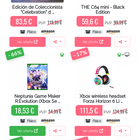
Edición de Coleccionista
THE C64 mini - Black
"Celebration" d …
Edition
83,5 €
59,6 €
119,99 €
99,99 €
PVP
PVP
Físico
Físico
Ver oferta
Ver oferta
- 66%
- 17%
+
Neptunia Game Maker
Xbox wireless headset
R:Evolution (Xbox Se …
Forza Horizon 6 Li …
18,53 €
111,5 €
54,99 €
134,99 €
PVP
PVP
Físico
Físico
Ver oferta
Ver oferta