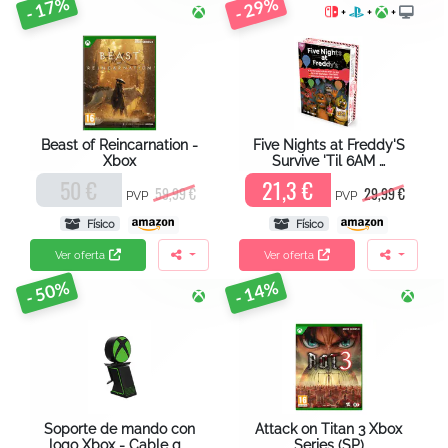
- 17%
- 29%
+
+
+
Beast of Reincarnation -
Five Nights at Freddy'S
Xbox
Survive 'Til 6AM …
50 €
21,3 €
59,99 €
29,99 €
PVP
PVP
Físico
Físico
Ver oferta
Ver oferta
- 50%
- 14%
Soporte de mando con
Attack on Titan 3 Xbox
logo Xbox - Cable g …
Series (SP)