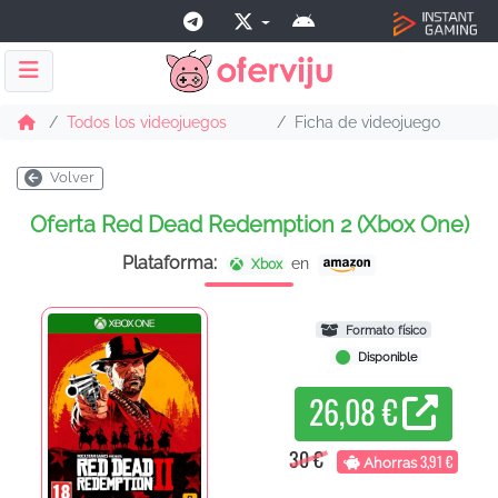
Todos los videojuegos
Ficha de videojuego
Volver
Oferta Red Dead Redemption 2 (Xbox One)
Plataforma:
en
Xbox
Formato físico
Disponible
26,08 €
30 €
3,91 €
Ahorras