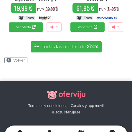
19,99 €
61,95 €
39,99 €
71,95 €
PVP
PVP
Físico
Físico
Ver oferta
Ver oferta
Todas las ofertas de
Xbox
Volver
Términos y condiciones
Canales y app móvil
© 2026 oferviju.es