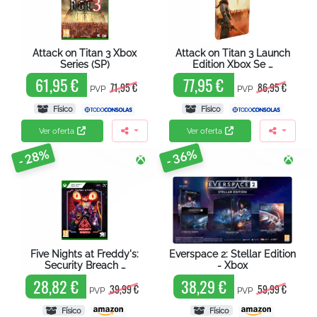
Attack on Titan 3 Xbox
Attack on Titan 3 Launch
Series (SP)
Edition Xbox Se …
61,95 €
77,95 €
71,95 €
86,95 €
PVP
PVP
Físico
Físico
Ver oferta
Ver oferta
- 28%
- 36%
Five Nights at Freddy's:
Everspace 2: Stellar Edition
Security Breach …
- Xbox
28,82 €
38,29 €
39,99 €
59,99 €
PVP
PVP
Físico
Físico