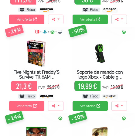
134,99 €
59,99 €
PVP
PVP
Físico
Físico
Ver oferta
Ver oferta
- 29%
- 50%
+
+
+
Five Nights at Freddy'S
Soporte de mando con
Survive 'Til 6AM …
logo Xbox - Cable g …
21,3 €
19,99 €
29,99 €
39,99 €
PVP
PVP
Físico
Físico
Ver oferta
Ver oferta
- 14%
- 10%