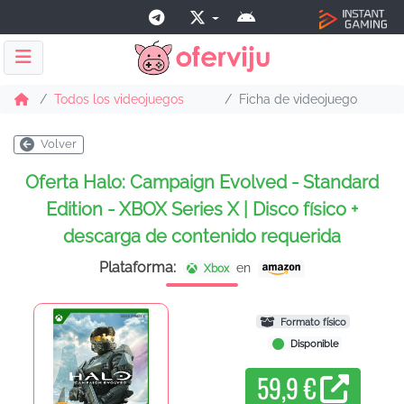
Todos los videojuegos
Ficha de videojuego
Volver
Oferta Halo: Campaign Evolved - Standard
Edition - XBOX Series X | Disco físico +
descarga de contenido requerida
Plataforma:
en
Xbox
Formato físico
Disponible
59,9 €