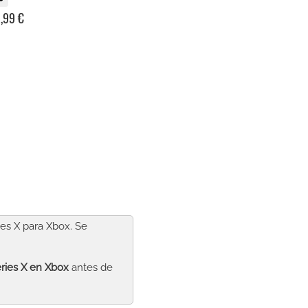
,99 €
es X para Xbox. Se
ries X
en Xbox
antes de