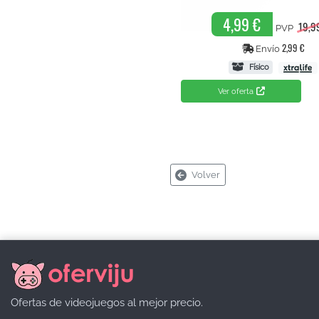
4,99 €
19,9
PVP
2,99 €
Envío
Físico
Ver oferta
Volver
Ofertas de videojuegos al mejor precio.