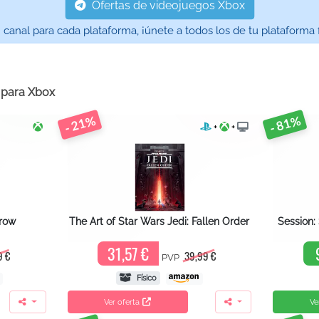
Ofertas de videojuegos Xbox
nal para cada plataforma, ¡únete a todos los de tu plataforma f
s para
Xbox
- 21%
- 81%
+
+
row
The Art of Star Wars Jedi: Fallen Order
Session:
31,57 €
9 €
39,99 €
PVP
Físico
Ver oferta
Ve