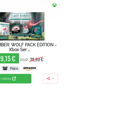
BER: WOLF PACK EDITION -
Xbox Ser …
9,15 €
39,99 €
PVP
Físico
r oferta