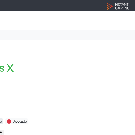
s X
co
Agotado