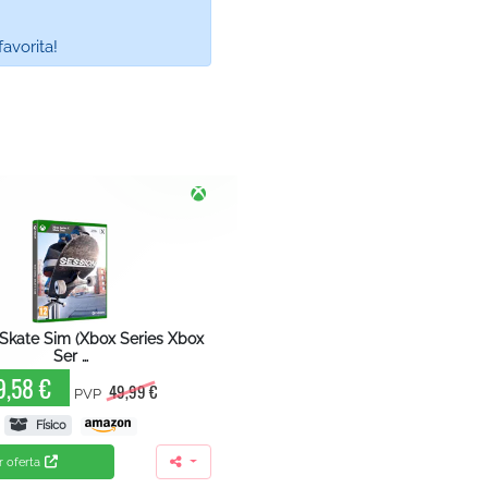
avorita!
 Skate Sim (Xbox Series Xbox
Ser …
9,58 €
49,99 €
PVP
Físico
r oferta