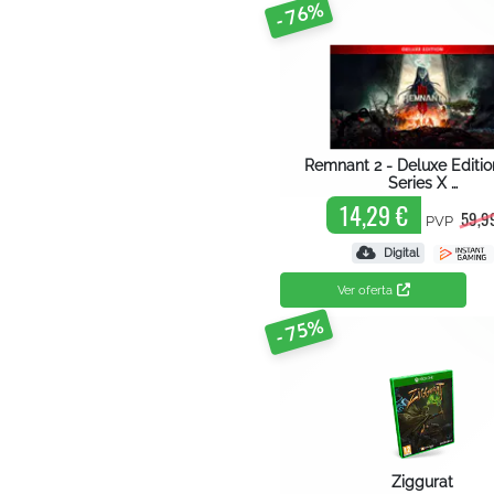
- 76%
Remnant 2 - Deluxe Editi
Series X …
14,29 €
59,9
PVP
Digital
Ver oferta
- 75%
Ziggurat