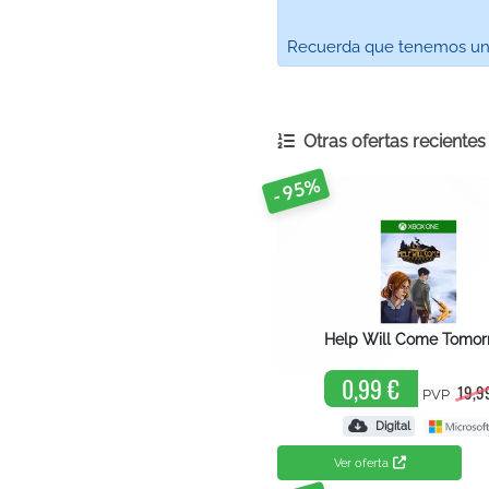
Recuerda que tenemos un ca
Otras ofertas reciente
- 95%
Help Will Come Tomor
0,99 €
19,9
PVP
Digital
Ver oferta