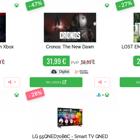
- 47%
- 27%
on Xbox
Cronos: The New Dawn
LOST EM
31,99 €
2
9 €
59,99 €
PVP
Digital
Ver oferta
Ve
- 28%
+
LG 55QNED70B6C - Smart TV QNED