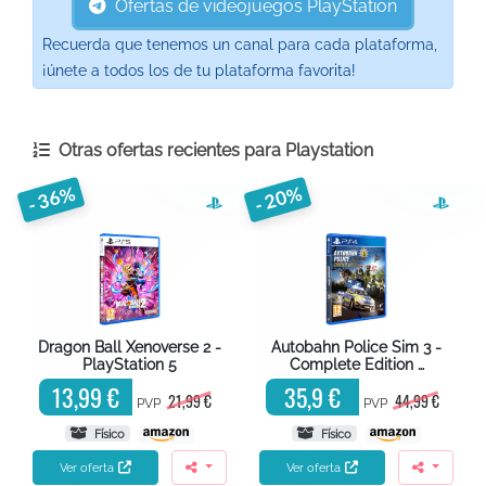
Ofertas de videojuegos PlayStation
Recuerda que tenemos un canal para cada plataforma,
¡únete a todos los de tu plataforma favorita!
Otras ofertas recientes para
Playstation
- 36%
- 20%
Dragon Ball Xenoverse 2 -
Autobahn Police Sim 3 -
PlayStation 5
Complete Edition …
13,99 €
35,9 €
21,99 €
44,99 €
PVP
PVP
Físico
Físico
Ver oferta
Ver oferta