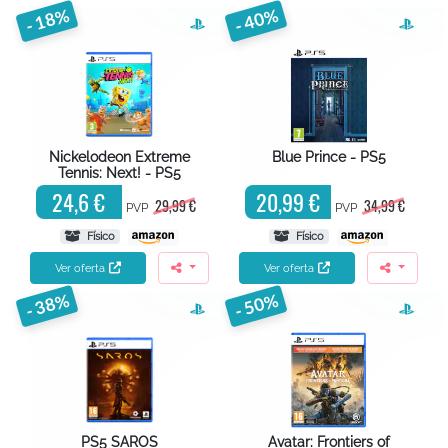
- 18%
- 40%
Nickelodeon Extreme
Blue Prince - PS5
Tennis: Next! - PS5
24,6 €
20,99 €
29,99 €
34,99 €
PVP
PVP
Físico
Físico
Ver oferta
Ver oferta
- 38%
- 50%
PS5 SAROS
Avatar: Frontiers of