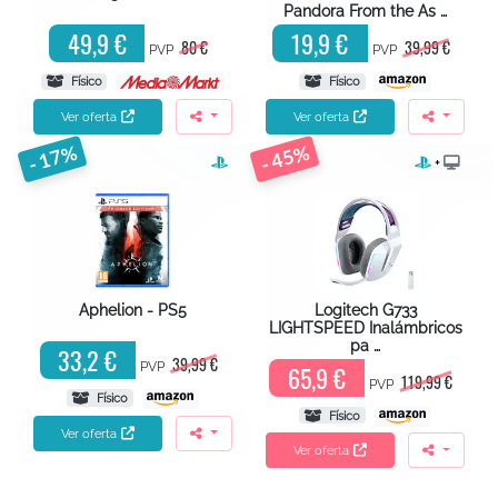
Pandora From the As …
49,9 €
19,9 €
80 €
39,99 €
PVP
PVP
Físico
Físico
Ver oferta
Ver oferta
- 17%
- 45%
+
Aphelion - PS5
Logitech G733
LIGHTSPEED Inalámbricos
pa …
33,2 €
39,99 €
PVP
65,9 €
119,99 €
PVP
Físico
Físico
Ver oferta
Ver oferta