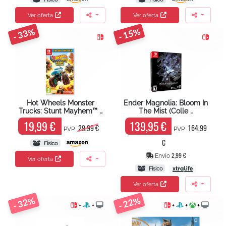
Ver oferta
Ver oferta
- 33%
- 15%
Hot Wheels Monster
Ender Magnolia: Bloom In
Trucks: Stunt Mayhem™ …
The Mist (Colle …
19,99 €
139,95 €
29,99 €
164,99
PVP
PVP
€
Físico
2,99 €
Envío
Ver oferta
Físico
Ver oferta
- 32%
- 22%
+
+
+
+
+