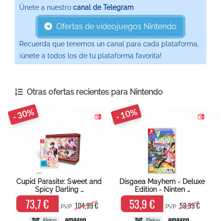
Únete a nuestro
canal de Telegram
Ofertas de videojuegos Nintendo
Recuerda que tenemos un canal para cada plataforma,
¡únete a todos los de tu plataforma favorita!
Otras ofertas recientes para
Nintendo
- 30%
- 10%
Cupid Parasite: Sweet and
Disgaea Mayhem - Deluxe
Spicy Darling …
Edition - Ninten …
73,7 €
53,9 €
104,99 €
59,99 €
PVP
PVP
Físico
Físico