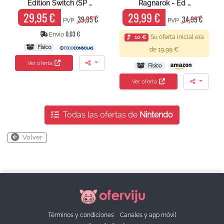
Edition Switch (SP …
Ragnarok - Ed …
29,95 €
29,99 €
39,95 €
34,99 €
PVP
PVP
0,03 €
Envío
Su oferta inicial era
10 €
Físico
de 19,99 €
Ver oferta
Físico
Ver oferta
Todas las ofertas de
Nintendo
Volver
Términos y condiciones
Canales y app móvil