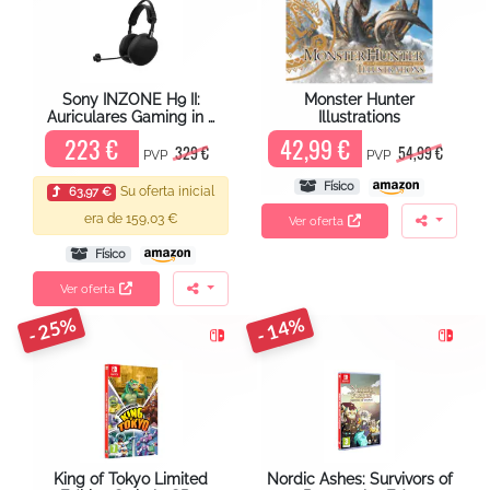
Sony INZONE H9 II:
Monster Hunter
Auriculares Gaming in …
Illustrations
223 €
42,99 €
329 €
54,99 €
PVP
PVP
Físico
Su oferta inicial
63,97 €
era de 159,03 €
Ver oferta
Físico
Ver oferta
- 25%
- 14%
King of Tokyo Limited
Nordic Ashes: Survivors of