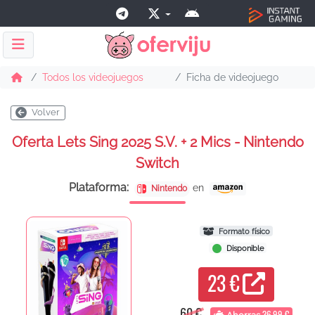
Todos los videojuegos
Ficha de videojuego
Volver
Oferta Lets Sing 2025 S.V. + 2 Mics - Nintendo
Switch
Plataforma:
en
Nintendo
Formato físico
Disponible
23 €
60 €
36,99 €