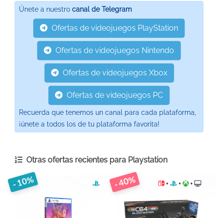
Únete a nuestro
canal de Telegram
Ofertas de videojuegos PlayStation
Ofertas de videojuegos Nintendo
Ofertas de videojuegos Xbox
Ofertas de videojuegos PC
Recuerda que tenemos un canal para cada plataforma,
¡únete a todos los de tu plataforma favorita!
Otras ofertas recientes para
Playstation
- 10%
- 40%
+
+
+