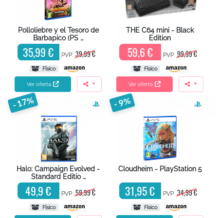
Polloliebre y el Tesoro de
THE C64 mini - Black
Barbapico (PS …
Edition
35,99 €
59,6 €
39,99 €
99,99 €
PVP
PVP
Físico
Físico
Ver oferta
Ver oferta
- 17%
- 9%
Halo: Campaign Evolved -
Cloudheim - PlayStation 5
Standard Editio …
49,9 €
31,95 €
59,99 €
34,99 €
PVP
PVP
Físico
Físico