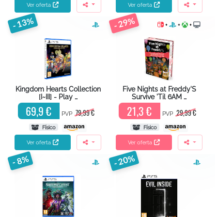
Ver oferta
Ver oferta
- 13%
- 29%
+
+
+
Kingdom Hearts Collection
Five Nights at Freddy'S
[I~III] - Play …
Survive 'Til 6AM …
69,9 €
21,3 €
79,99 €
29,99 €
PVP
PVP
Físico
Físico
Ver oferta
Ver oferta
- 20%
- 8%