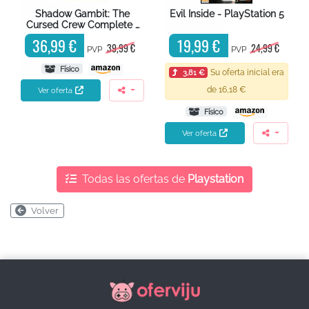
Shadow Gambit: The
Evil Inside - PlayStation 5
Cursed Crew Complete …
36,99 €
19,99 €
39,99 €
24,99 €
PVP
PVP
Físico
Su oferta inicial era
3,81 €
de 16,18 €
Ver oferta
Físico
Ver oferta
Todas las ofertas de
Playstation
Volver