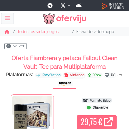
Todos los videojuegos
Ficha de videojuego
Volver
Oferta Fiambrera y petaca Fallout Clean
Vault-Tec para Multiplataforma
Plataformas:
en
PlayStation
Nintendo
Xbox
PC
Formato físico
Disponible
29,75 €