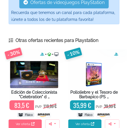
Ofertas de videojuegos PlayStation
Recuerda que tenemos un canal para cada plataforma,
¡únete a todos los de tu plataforma favorita!
Otras ofertas recientes para
Playstation
- 30%
- 10%
+
+
Edición de Coleccionista
Polloliebre y el Tesoro de
"Celebration" d …
Barbapico (PS …
83,5 €
35,99 €
119,99 €
39,99 €
PVP
PVP
Físico
Físico
Ver oferta
Ver oferta