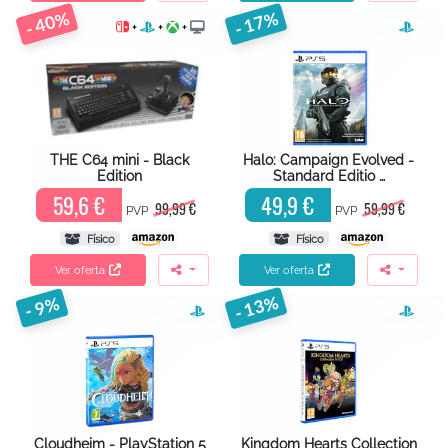
- 40%
- 17%
+
+
+
THE C64 mini - Black
Halo: Campaign Evolved -
Edition
Standard Editio …
59,6 €
49,9 €
99,99 €
59,99 €
PVP
PVP
Físico
Físico
Ver oferta
Ver oferta
- 13%
- 9%
Cloudheim - PlayStation 5
Kingdom Hearts Collection