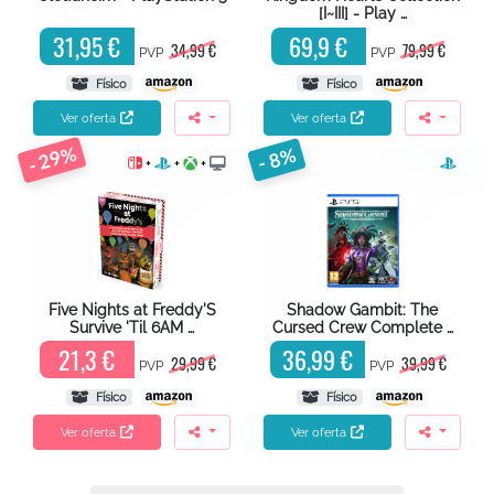
[I~III] - Play …
31,95 €
69,9 €
34,99 €
79,99 €
PVP
PVP
Físico
Físico
Ver oferta
Ver oferta
- 29%
- 8%
+
+
+
Five Nights at Freddy'S
Shadow Gambit: The
Survive 'Til 6AM …
Cursed Crew Complete …
21,3 €
36,99 €
29,99 €
39,99 €
PVP
PVP
Físico
Físico
Ver oferta
Ver oferta