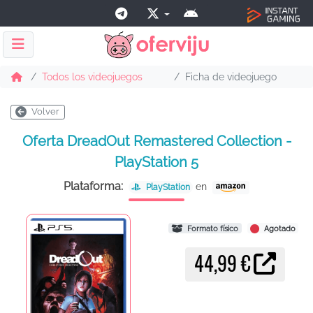
Todos los videojuegos
Ficha de videojuego
Volver
Oferta DreadOut Remastered Collection -
PlayStation 5
Plataforma:
en
PlayStation
Formato físico
Agotado
44,99 €