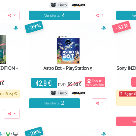
Físico
Ver oferta
Ve
- 39%
- 32%
DITION -
Astro Bot - PlayStation 5
Sony INZO
42,9 €
Top 16
9 €
69,99 €
PVP
más vendido
Físico
de 26,24 €
63,97 
Ver oferta
Ve
- 28%
+
+