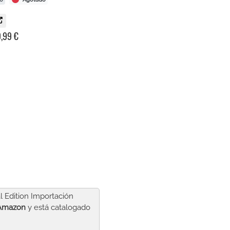
,99 €
l Edition Importación
 Amazon
y está catalogado