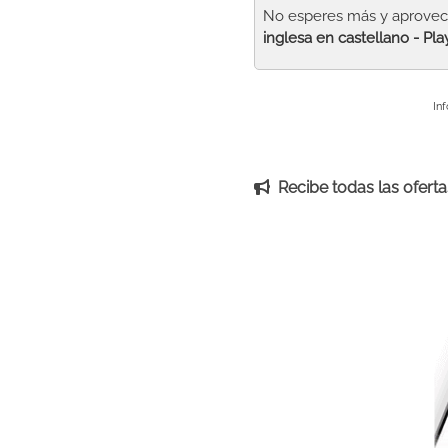
No esperes más y aprovech
inglesa en castellano - Pla
In
Recibe todas las ofertas