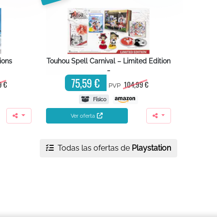
ions
Touhou Spell Carnival – Limited Edition
…
75,59 €
9 €
104,99 €
PVP
Físico
Ver oferta
Todas las ofertas de
Playstation