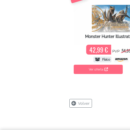
Monster Hunter Illustrat
42,99 €
54,9
PVP
Físico
Ver oferta
Volver