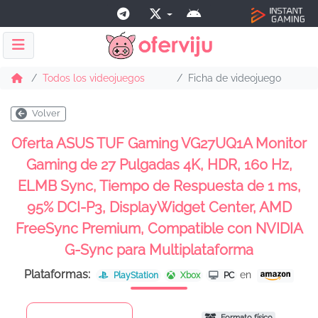
Todos los videojuegos
Ficha de videojuego
Volver
Oferta ASUS TUF Gaming VG27UQ1A Monitor
Gaming de 27 Pulgadas 4K, HDR, 160 Hz,
ELMB Sync, Tiempo de Respuesta de 1 ms,
95% DCI-P3, DisplayWidget Center, AMD
FreeSync Premium, Compatible con NVIDIA
G-Sync para Multiplataforma
Plataformas:
en
PlayStation
Xbox
PC
Formato físico