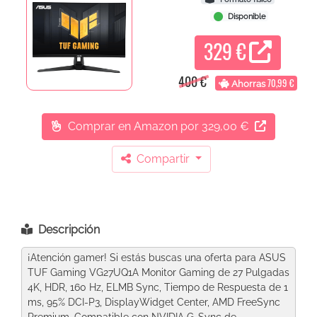
Disponible
329 €
400 €
70,99 €
Ahorras
Comprar en Amazon
por 329,00 €
Compartir
Descripción
¡Atención gamer! Si estás buscas una oferta para ASUS
TUF Gaming VG27UQ1A Monitor Gaming de 27 Pulgadas
4K, HDR, 160 Hz, ELMB Sync, Tiempo de Respuesta de 1
ms, 95% DCI-P3, DisplayWidget Center, AMD FreeSync
Premium, Compatible con NVIDIA G-Sync de