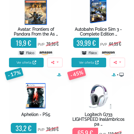
Avatar: Frontiers of
Autobahn Police Sim 3 -
Pandora From the As …
Complete Edition …
19,9 €
39,99 €
39,99 €
44,99 €
PVP
PVP
Físico
Físico
Ver oferta
Ver oferta
- 17%
- 45%
+
Aphelion - PS5
Logitech G733
LIGHTSPEED Inalámbricos
pa …
33,2 €
39,99 €
PVP
65,9 €
119,99 €