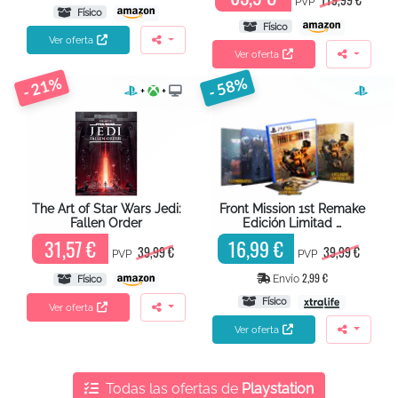
PVP
Físico
Físico
Ver oferta
Ver oferta
- 21%
- 58%
+
+
The Art of Star Wars Jedi:
Front Mission 1st Remake
Fallen Order
Edición Limitad …
31,57 €
16,99 €
39,99 €
39,99 €
PVP
PVP
2,99 €
Envío
Físico
Físico
Ver oferta
Ver oferta
Todas las ofertas de
Playstation