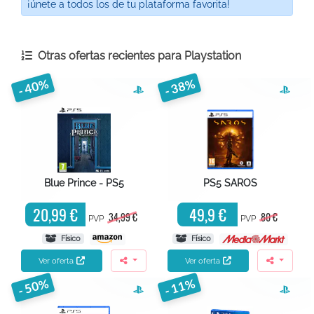
¡únete a todos los de tu plataforma favorita!
Otras ofertas recientes para
Playstation
- 40%
- 38%
Blue Prince - PS5
PS5 SAROS
20,99 €
49,9 €
34,99 €
80 €
PVP
PVP
Físico
Físico
Ver oferta
Ver oferta
- 50%
- 11%