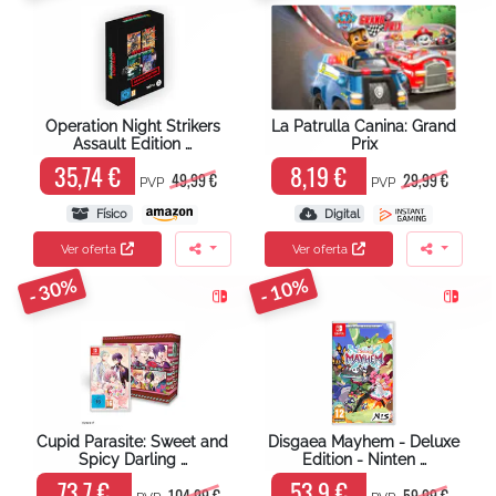
Operation Night Strikers
La Patrulla Canina: Grand
Assault Edition …
Prix
35,74 €
8,19 €
49,99 €
29,99 €
PVP
PVP
Físico
Digital
Ver oferta
Ver oferta
- 30%
- 10%
Cupid Parasite: Sweet and
Disgaea Mayhem - Deluxe
Spicy Darling …
Edition - Ninten …
73,7 €
53,9 €
104,99 €
59,99 €