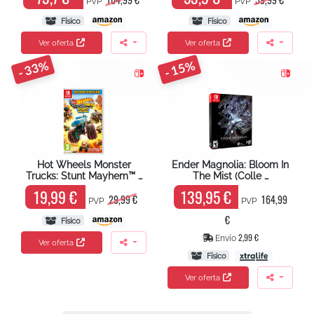
PVP
PVP
Físico
Físico
Ver oferta
Ver oferta
- 33%
- 15%
Hot Wheels Monster
Ender Magnolia: Bloom In
Trucks: Stunt Mayhem™ …
The Mist (Colle …
19,99 €
139,95 €
29,99 €
164,99
PVP
PVP
€
Físico
2,99 €
Envío
Ver oferta
Físico
Ver oferta