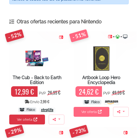
Otras ofertas recientes para
Nintendo
- 52%
- 51%
+
+
The Cub - Back to Earth
Artbook Loop Hero
Edition
Encyclopedia
12,99 €
24,62 €
26,95 €
49,99 €
PVP
PVP
2,99 €
Envío
Físico
Físico
Ver oferta
Ver oferta
- 29%
- 73%