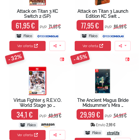
Attack on Titan 3 KC
Attack on Titan 3 Launch
Switch 2 (SP)
Edition KC Swit …
61,95 €
77,95 €
71,95 €
86,99 €
PVP
PVP
Físico
Físico
Ver oferta
Ver oferta
- 32%
- 45%
Virtua Fighter 5 R.E.V.O.
The Ancient Magus Bride
World Stage 30 …
Midsummer's Mira …
34,1 €
29,99 €
49,99 €
54,99 €
PVP
PVP
2,99 €
Envío
Físico
Físico
Ver oferta