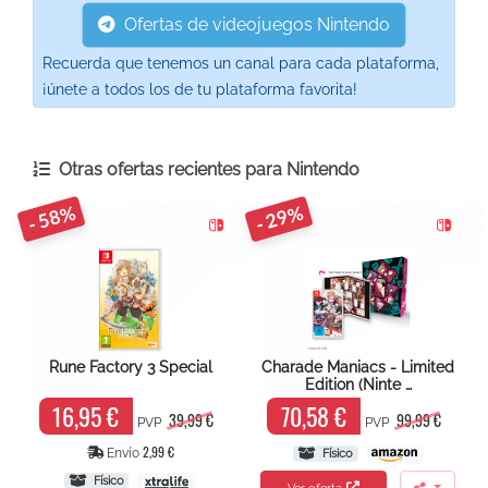
Ofertas de videojuegos Nintendo
Recuerda que tenemos un canal para cada plataforma,
¡únete a todos los de tu plataforma favorita!
Otras ofertas recientes para
Nintendo
- 58%
- 29%
Rune Factory 3 Special
Charade Maniacs - Limited
Edition (Ninte …
16,95 €
70,58 €
39,99 €
99,99 €
PVP
PVP
2,99 €
Envío
Físico
Físico