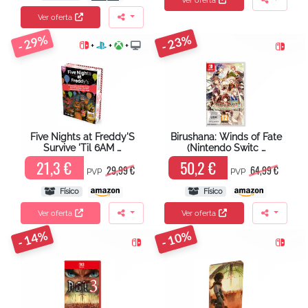
Ver oferta
Ver oferta
- 29%
- 23%
+
+
+
Five Nights at Freddy'S
Birushana: Winds of Fate
Survive 'Til 6AM …
(Nintendo Switc …
21,3 €
50,2 €
29,99 €
64,99 €
PVP
PVP
Físico
Físico
Ver oferta
Ver oferta
- 14%
- 10%