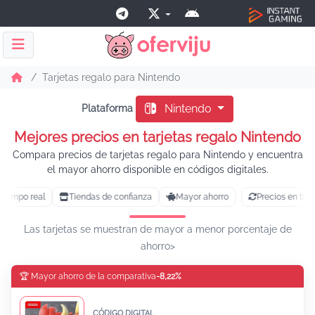
Tarjetas regalo para Nintendo
Nintendo
Plataforma
Mejores precios en tarjetas regalo Nintendo
Compara precios de tarjetas regalo para Nintendo y encuentra
el mayor ahorro disponible en códigos digitales.
tiempo real
Tiendas de confianza
Mayor ahorro
Precios en tiem
Las tarjetas se muestran de mayor a menor porcentaje de
ahorro>
🏆 Mayor ahorro de la comparativa
-8,22%
CÓDIGO DIGITAL