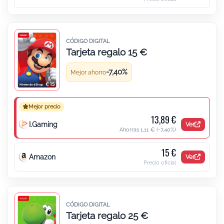
CÓDIGO DIGITAL
Tarjeta regalo 15 €
Tarjeta regalo 15 € para Nintendo
-7,40%
Mejor ahorro
Mejor precio
13,89 €
I.Gaming
Ver
Ahorras 1,11 €
(-7,40%)
15 €
Amazon
Ver
Precio oficial
CÓDIGO DIGITAL
Tarjeta regalo 25 €