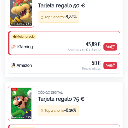
Tarjeta regalo 50 €
Tarjeta regalo 50 € para Nintendo
-8,22%
🥇 Top 1 ahorro
Mejor precio
45,89 €
I.Gaming
Ver
Ahorras 4,11 €
(-8,22%)
50 €
Amazon
Ver
Precio oficial
CÓDIGO DIGITAL
Tarjeta regalo 75 €
Tarjeta regalo 75 € para Nintendo
-8,15%
🥈 Top 2 ahorro