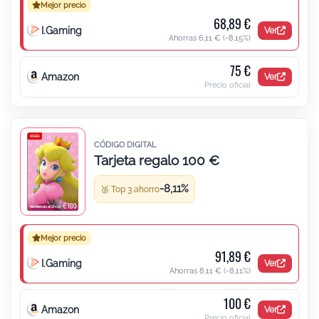
Mejor precio
68,89 €
I.Gaming
Ver
Ahorras 6,11 €
(-8,15%)
75 €
Amazon
Ver
Precio oficial
CÓDIGO DIGITAL
Tarjeta regalo 100 €
Tarjeta regalo 100 € para Nintendo
-8,11%
🥉 Top 3 ahorro
Mejor precio
91,89 €
I.Gaming
Ver
Ahorras 8,11 €
(-8,11%)
100 €
Amazon
Ver
Precio oficial