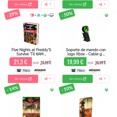
Ver oferta
Ver oferta
- 29%
- 50%
+
+
+
Five Nights at Freddy'S
Soporte de mando con
Survive 'Til 6AM …
logo Xbox - Cable g …
21,3 €
19,99 €
29,99 €
39,99 €
PVP
PVP
Físico
Físico
Ver oferta
Ver oferta
- 14%
- 10%