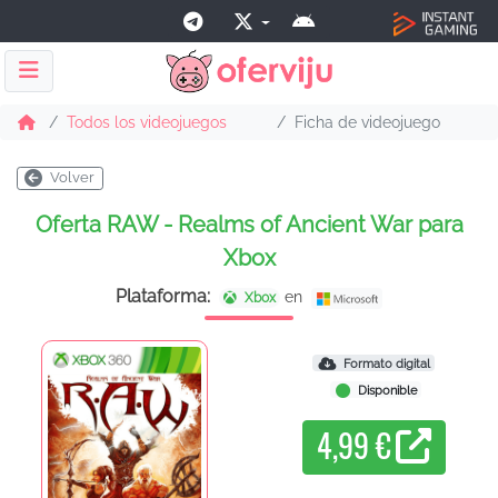
Todos los videojuegos
Ficha de videojuego
Volver
Oferta RAW - Realms of Ancient War para
Xbox
Plataforma:
en
Xbox
Formato digital
Disponible
4,99 €