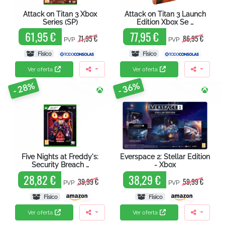
Attack on Titan 3 Xbox
Attack on Titan 3 Launch
Series (SP)
Edition Xbox Se …
61,95 €
77,95 €
71,95 €
86,95 €
PVP
PVP
Físico
Físico
Ver oferta
Ver oferta
- 28%
- 36%
Five Nights at Freddy's:
Everspace 2: Stellar Edition
Security Breach …
- Xbox
28,82 €
38,29 €
39,99 €
59,99 €
PVP
PVP
Físico
Físico
Ver oferta
Ver oferta