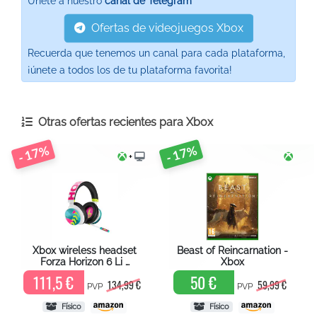
Únete a nuestro
canal de Telegram
Ofertas de videojuegos Xbox
Recuerda que tenemos un canal para cada plataforma,
¡únete a todos los de tu plataforma favorita!
Otras ofertas recientes para
Xbox
- 17%
- 17%
+
Xbox wireless headset
Beast of Reincarnation -
Forza Horizon 6 Li …
Xbox
111,5 €
50 €
134,99 €
59,99 €
PVP
PVP
Físico
Físico