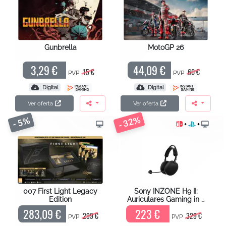
Gunbrella
MotoGP 26
3,29 €
44,09 €
15 €
60 €
PVP
PVP
Digital
Digital
Ver oferta
Ver oferta
- 32%
- 5%
+
+
007 First Light Legacy
Sony INZONE H9 II:
Edition
Auriculares Gaming in …
283,09 €
223 €
299 €
329 €
PVP
PVP