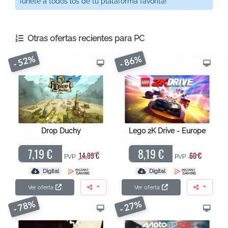
¡únete a todos los de tu plataforma favorita!
Otras ofertas recientes para
PC
- 52%
- 86%
Drop Duchy
Lego 2K Drive - Europe
7,19 €
8,19 €
14,99 €
60 €
PVP
PVP
Digital
Digital
Ver oferta
Ver oferta
- 78%
- 27%