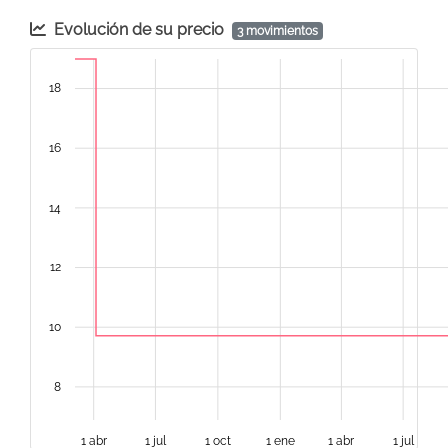
Evolución de su precio
3 movimientos
18
16
14
12
10
8
1 abr
1 jul
1 oct
1 ene
1 abr
1 jul