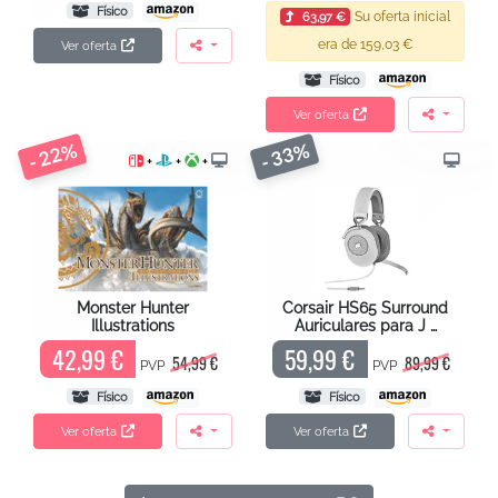
Físico
Su oferta inicial
63,97 €
era de 159,03 €
Ver oferta
Físico
Ver oferta
- 22%
- 33%
+
+
+
Monster Hunter
Corsair HS65 Surround
Illustrations
Auriculares para J …
42,99 €
59,99 €
54,99 €
89,99 €
PVP
PVP
Físico
Físico
Ver oferta
Ver oferta