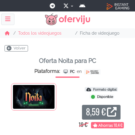
Todos los videojuegos
Ficha de videojuego
Volver
Oferta Noita para PC
Plataforma:
en
PC
Formato digital
Disponible
8,59 €
19 €
10,4 €
Ahorras