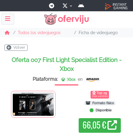
Todos los videojuegos
Ficha de videojuego
Volver
Oferta 007 First Light Specialist Edition -
Xbox
Plataforma:
en
Xbox
Top
29
más vendido
Formato físico
Disponible
66,05 €