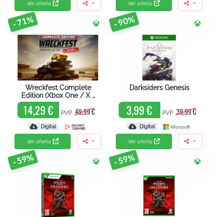
Ver oferta
Ver oferta
- 71%
- 90%
Wreckfest Complete
Darksiders Genesis
Edition (Xbox One / X …
14,29 €
3,99 €
49,99 €
39,99 €
PVP
PVP
Digital
Digital
Ver oferta
Ver oferta
- 59%
- 59%