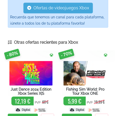
Ofertas de videojuegos Xbox
Recuerda que tenemos un canal para cada plataforma,
¡únete a todos los de tu plataforma favorita!
Otras ofertas recientes para
Xbox
- 80%
- 70%
Just Dance 2024 Edition
Fishing Sim World: Pro
Xbox Series X|S
Tour Xbox ONE
12,19 €
5,99 €
60 €
19,99 €
PVP
PVP
Digital
Digital