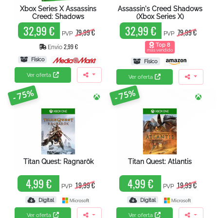
Xbox Series X Assassins
Assassin's Creed Shadows
Creed: Shadows
(Xbox Series X)
32,99 €
32,99 €
79,99 €
79,99 €
PVP
PVP
Top 8
2,99 €
Envío
más vendido
Físico
Físico
Ver oferta
Ver oferta
- 75%
- 75%
Titan Quest: Ragnarök
Titan Quest: Atlantis
4,99 €
4,99 €
19,99 €
19,99 €
PVP
PVP
Digital
Digital
Ver oferta
Ver oferta